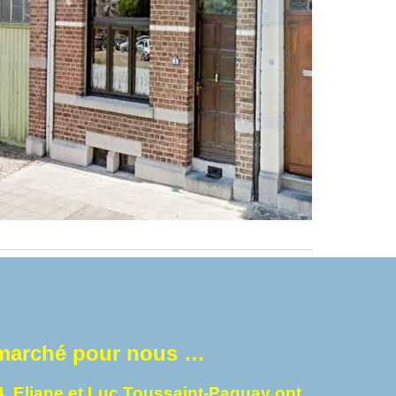
 marché pour nous …
4, Eliane et Luc Toussaint-Paquay ont